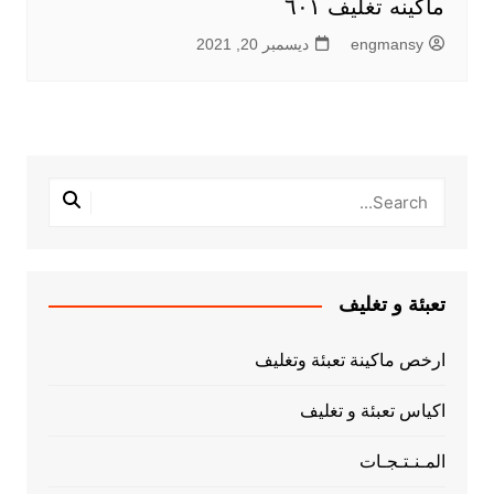
ماكينه تغليف ٦٠١
engmansy
ديسمبر 20, 2021
تعبئة و تغليف
ارخص ماكينة تعبئة وتغليف
اكياس تعبئة و تغليف
المـنـتـجـات