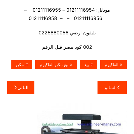
موبايل: 01211116954 – 01211116955 –
01211116956 – – 01211116958
تليفون ارضي 0225880056
002 كود مصر قبل الرقم
الفاكيوم
بيع
بيع مكن الفاكيوم
مكن
تصفّح
السابق
التالي
المقالات