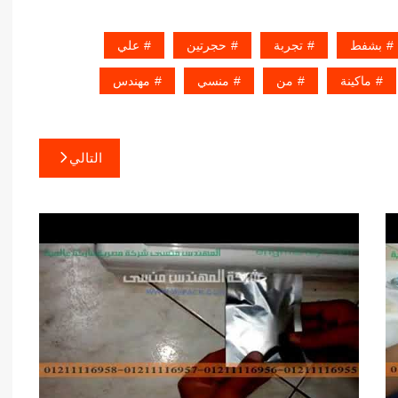
بشفط
تجربة
حجرتين
علي
ماكينة
من
منسي
مهندس
التالي