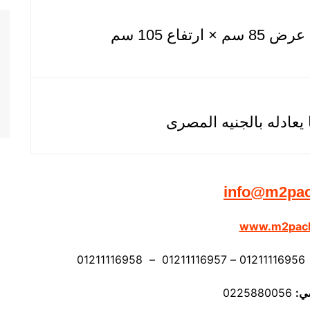
info@m2pa
www.m2pac
ي:
0225880056