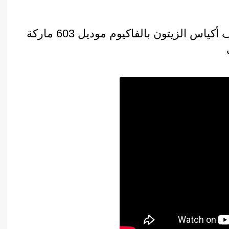
تجربة علي ماكينة فاكيوم 2 غرفة لتغليف أكياس الزيتون بالفاكيوم موديل 603 ماركة