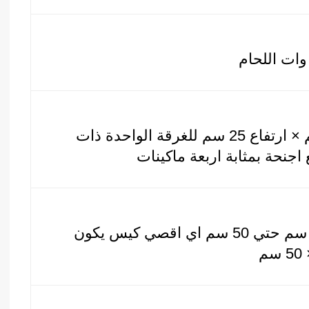
50 سم × 40 سم × ارتفاع 25 سم للغرقة الواحدة ذات
 اجنحة بمثابة اربعة ماكينات
مقاس من واحد سم حتي 50 سم اي اقصي كيس يكون