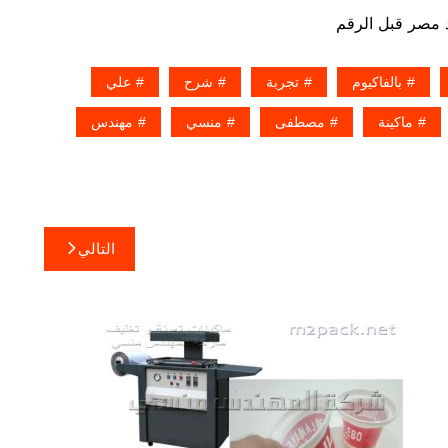
بالفاكيوم
تجربة
شرح
علي
ماكينة
مصطفى
منسي
مهندس
التالي