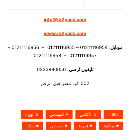
info@m2pack.com
www.m2pack.com
موبايل
: 01211116954 – 01211116955 – 01211116956 –
01211116957 – 01211116958
تليفون ارضي:
0225880056
002 كود مصر قبل الرقم
603
الأكياس
المهندس
الهواء
بماكينة
تجربة
حجرتين
سكر