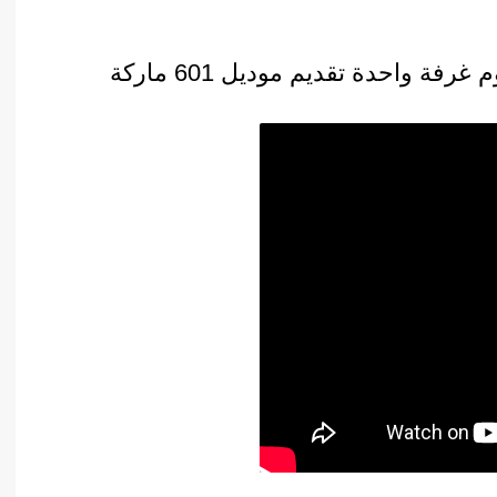
تجربة فاكيومة كيس دقيق بماكينة فاكيوم غرفة واحدة تقديم موديل 601 ماركة