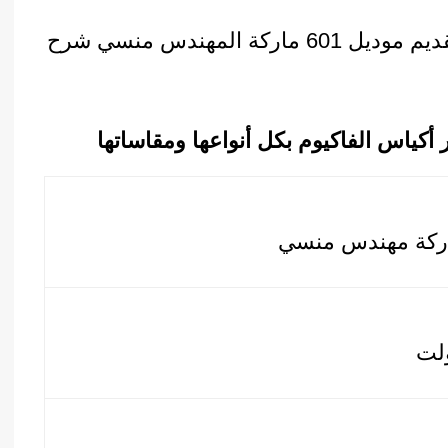
ماكينة فاكيوم غرفة واحدة تقديم موديل 601 ماركة المهندس منسي شرح
كياس الفاكيوم بكل أنواعها ومقاساتها