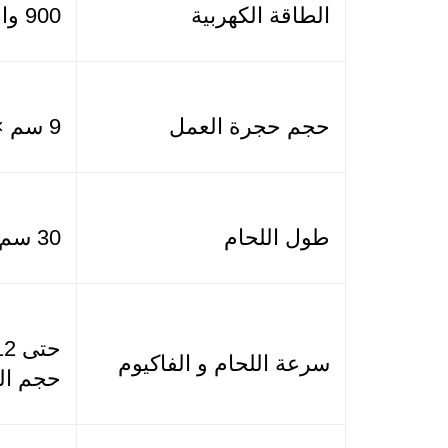
الطاقة الكهربية
900 وات +800 واط لحام
حجم حجرة العمل
9 سم × 36 سم × 32 سم
طول اللحام
30 سم
سرعة اللحام و الفاكيوم
حجم ال