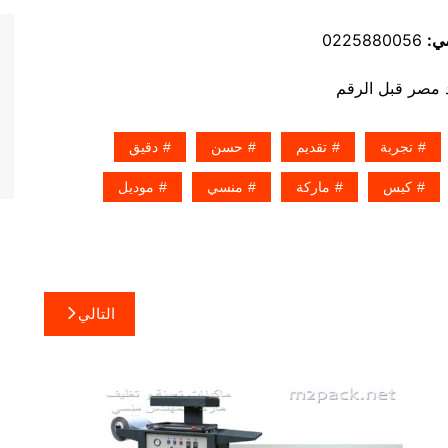
ي:
0225880056
تجربة
تقديم
حسن
دقيق
كيس
ماركة
منسي
موديل
التالي