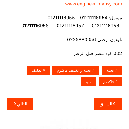
www.engineer-mansy.com
موبايل: 01211116954 – 01211116955 –
01211116956 – 01211116957 – 01211116958
تليفون ارضي 0225880056
002 كود مصر قبل الرقم
تعبئة
تعبئة و تغليف فاكيوم
تغليف
فاكيوم
و
تصفّح
السابق
التالي
المقالات