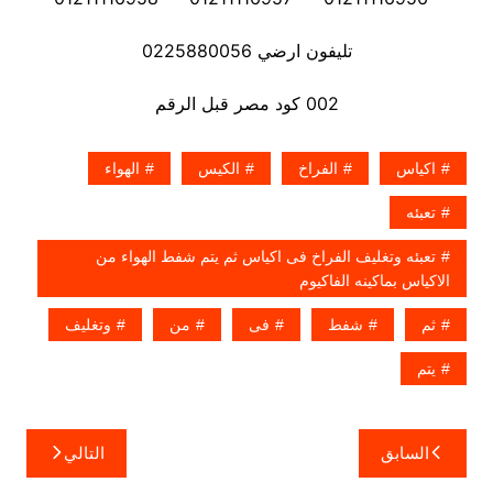
تليفون ارضي 0225880056
002 كود مصر قبل الرقم
اكياس
الفراخ
الكيس
الهواء
تعبئه
تعبئه وتغليف الفراخ فى اكياس ثم يتم شفط الهواء من
الاكياس بماكينه الفاكيوم
ثم
شفط
فى
من
وتغليف
يتم
تصفّح
السابق
التالي
المقالات