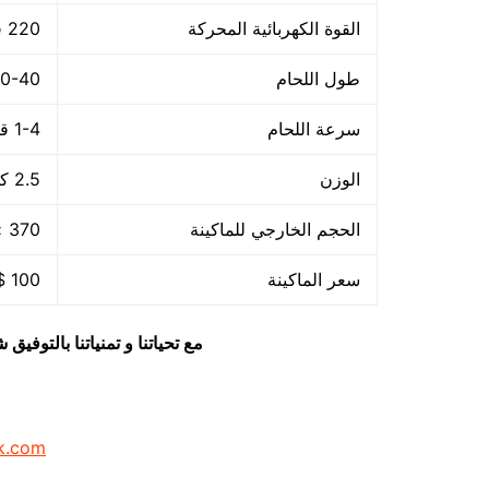
القوة الكهربائية المحركة
220 فولت – 50هرتز
طول اللحام
30-40 م
سرعة اللحام
1-4 قطعة/الدقيقة
الوزن
2.5 كجم
الحجم الخارجي للماكينة
370 × 140 × 73 مم
سعر الماكينة
100 $ او ما يعادله بالجنيه المصرى
مع تحياتنا و تمنياتنا بالتوف
k.com