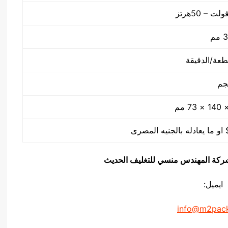
م
يق شركة المهندس منسي للتغليف الحديث
ايميل:
info@m2pac