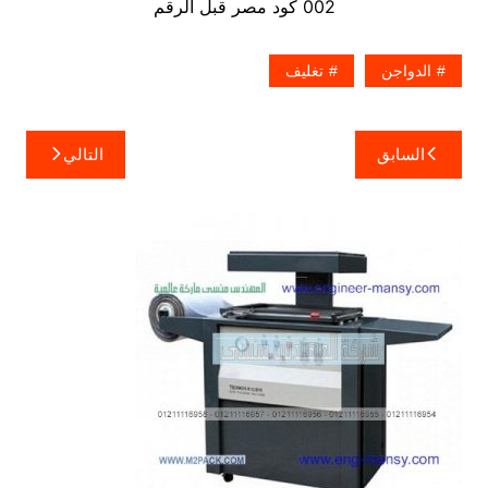
002 كود مصر قبل الرقم
الدواجن
تغليف
تصفّح
السابق
التالي
المقالات