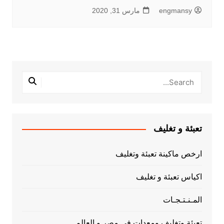
engmansy
مارس 31, 2020
تعبئة و تغليف
ارخص ماكينة تعبئة وتغليف
اكياس تعبئة و تغليف
المـنـتـجـات
تعبئة وتغليف ومعدات فى مصر و العالم