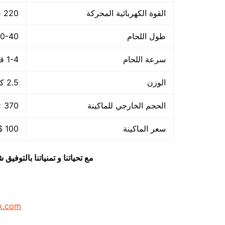
القوة الكهربائية المحركة
220 فولت – 50هرتز
طول اللحام
30-40 م
سرعة اللحام
1-4 قطعة/الدقيقة
الوزن
2.5 كجم
الحجم الخارجي للماكينة
370 × 140 × 73 مم
سعر الماكينة
100 $ او ما يعادله بالجنيه المصرى
مع تحياتنا و تمنياتنا بالتوف
k.com