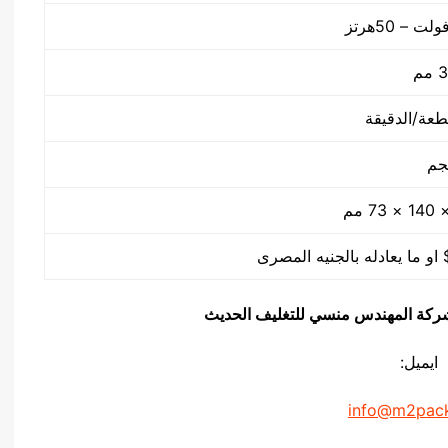
م
يق شركة المهندس منسي للتغليف الحديث
ايميل:
info@m2pac