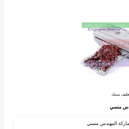
غليف سمك
دس منسي