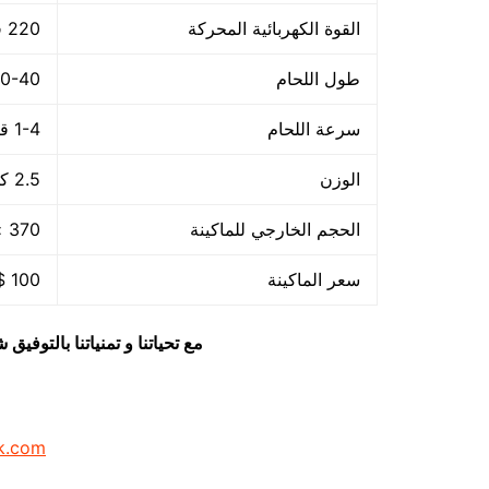
القوة الكهربائية المحركة
220 فولت – 50هرتز
طول اللحام
30-40 م
سرعة اللحام
1-4 قطعة/الدقيقة
الوزن
2.5 كجم
الحجم الخارجي للماكينة
370 × 140 × 73 مم
سعر الماكينة
100 $ او ما يعادله بالجنيه المصرى
مع تحياتنا و تمنياتنا بالتوف
k.com