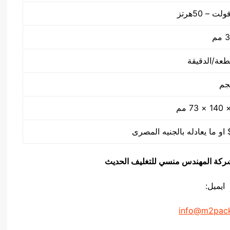
م
يق شركة المهندس منسي للتغليف الحديث
ايميل:
info@m2pac