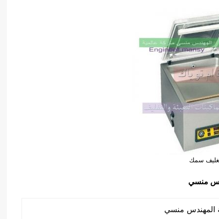
غليف سمك