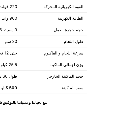
القوة الكهربائية المحركة
220 فولت
الطاقة الكهربية
900 وات +800 واط لحام
حجم حجرة العمل
9 سم × 36 سم × 32 سم
طول اللحام
30 سم
سرعة اللحام و الفاكيوم
حتى 12 قطعة بالدقيقة اى 720 بالساعة او حسب حجم القطعة
وزن اجمالي الماكينة
25.5 كيلو
حجم الماكينة الخارجي
طول 60 سم × عرض 56 سم × ارتفاع 60 سم
سعر الماكينة
500 $
او م
مع تحياتنا و تمنياتنا بالتوف