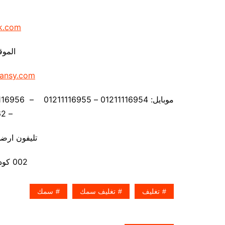
k.com
الموق
ansy.com
– 01211116962
تليفون ارضي 880056
002 كود مصر قبل الرقم
تغليف
تغليف سمك
سمك