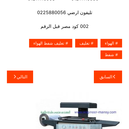
تليفون ارضي 0225880056
002 كود مصر قبل الرقم
الهواء
تغليف
تغليف شفط الهواء
شفط
تصفّح
السابق
التالي
المقالات