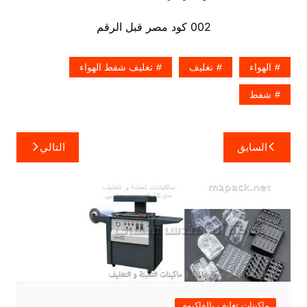
002 كود مصر قبل الرقم
الهواء
تغليف
تغليف شفط الهواء
شفط
تصفّح
السابق
التالي
المقالات
ماكينات تغليف بالفاكيوم