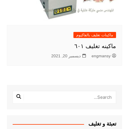
ماكينات تغليف بالفاكيوم
ماكينه تغليف ٦٠١
engmansy
ديسمبر 20, 2021
تعبئة و تغليف