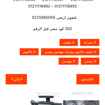
01211116955 – 01211116962
تليفون ارضي 0225880056
002 كود مصر قبل الرقم
بشركة
تغليف
تغليف فاكيوم بشركة مهندس منسي
فاكيوم
منسي
مهندس
تصفّح
السابق
التالي
المقالات