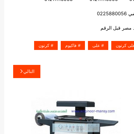
02258
على كرتون
على
فاكيوم
كرتون
التالي