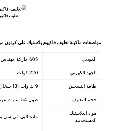
تغليف فاكيو
مواصفات ماكينة
تغليف فاكيوم بلاستيك على كرتون
موديل 05
الموديل
605 ماركة مهندس منسي
الجهد الكهربي
220 فولت
طاقة التسخين
9 ك وات (18 سخان ×500 وات)
حجم التغليف
طول 54 سم × عرض 39 سم
مواد البلاستيك
مادة البي في سي والبي ا
المستخدمة