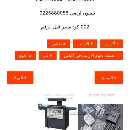
تليفون ارضي 0225880056
002 كود مصر قبل الرقم
أكياس
الارانب
تغليف
تغليف لحوم الارانب في أكياس
في
لحوم
تصفّح
السابق
التالي
المقالات