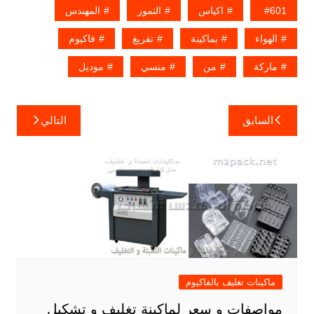
601
اكياس
التمور
المهندس
الهواء
بماكينة
تفريغ
فاكيوم
ماركة
من
منسي
موديل
تصفّح
السابق
التالي
المقالات
ماكينات تغليف بالفاكيوم
مواصفات و سعر لماكينة تغليف و تشكيل