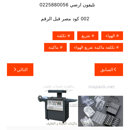
تليفون ارضي 0225880056
002 كود مصر قبل الرقم
الهواء
تفريغ
تكلفة
تكلفة ماكينة تفريغ الهواء
ماكينة
تصفّح
السابق
التالي
المقالات