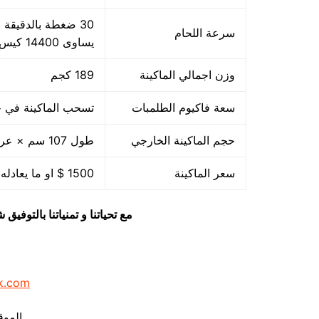
سرعة اللحام
يساوى 14400 كيس بالساعة بمقاس مبدئي
وزن اجمالي الماكينة
189 كجم
سعة فاكيوم الطلمبات
تسحب الماكينة في حدود 40 متر مكعب هواء فاكيوم من الا
حجم الماكينة الخارجي
طول 107 سم × عرض 85 سم × ارتفاع 105 سم
سعر الماكينة
1500 $ او ما يعادله بالجنيه المصرى
مع تحياتنا و تمنياتنا بالتوف
k.com
الموق