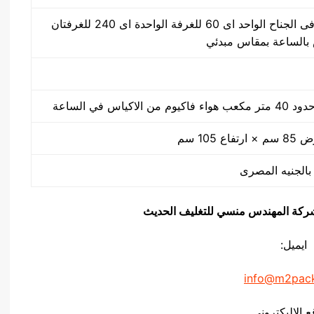
30 ضغطة بالدقيقة فى الجناح الواحد اى 60 للغرفة الواحدة اى 240 للغرفتان
كياس في الساعة
يق شركة المهندس منسي للتغليف الحديث
ايميل:
info@m2pac
ع الاليكتروني