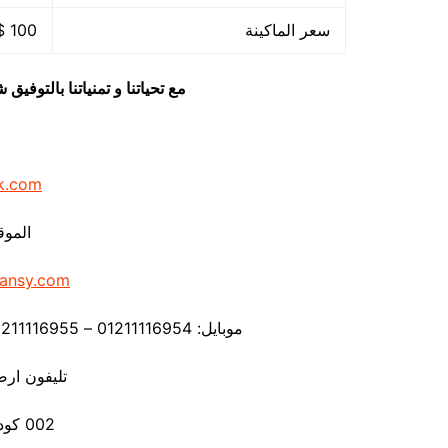
سعر الماكينة
100 $ او ما يعادله بالجنيه المصرى
مع تحياتنا و تمنياتنا بالتوف
k.com
الموق
ansy.com
موبايل: 01211116954 – 01211116955 – 01211116956 – – 01211116958
تليفون ارضي 80056
002 كود مصر قبل الرقم