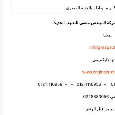
يق شركة المهندس منسي للتغليف الحديث
ايميل:
info@m2pac
ع الاليكتروني
www.engineer-m
02258