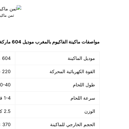
ثمن ماكين
مواصفات
ماكينة الفاكيوم بالمغرب
موديل 604
ماركة
موديل الماكينة
604 ماركة مهندس منسي
القوة الكهربائية المحركة
220 فولت – 50هرتز
طول اللحام
30-40 م
سرعة اللحام
1-4 قطعة/الدقيقة
الوزن
2.5 كجم
الحجم الخارجي للماكينة
370 × 140 × 73 مم