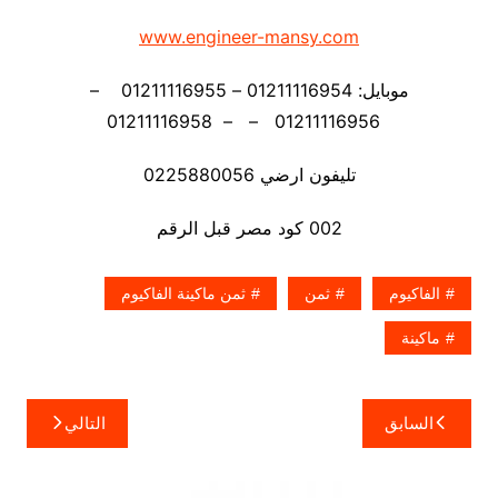
www.engineer-mansy.com
موبايل: 01211116954 – 01211116955 –
01211116956 – – 01211116958
تليفون ارضي 0225880056
002 كود مصر قبل الرقم
الفاكيوم
ثمن
ثمن ماكينة الفاكيوم
ماكينة
تصفّح
السابق
التالي
المقالات