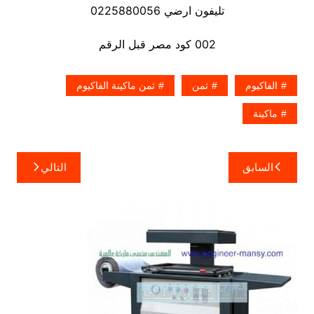
تليفون ارضي 0225880056
002 كود مصر قبل الرقم
الفاكيوم
ثمن
ثمن ماكينة الفاكيوم
ماكينة
تصفّح
السابق
التالي
المقالات