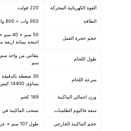
القوة الكهربائية المحركة
220 فولت
الطاقة
950 وات + 800 واط اللحام
حجم حجرة العمل
اجنحة بمثابة اربعة م
طول اللحام
سم
سرعة اللحام
يساوى 14400 كيس بالساعة بمقاس مبدئي
وزن اجمالي الماكينة
189 كجم
سعة فاكيوم الطلمبات
تسحب الماكينة في حدود 40 متر مكعب هواء فاكيوم من الا
حجم الماكينة الخارجي
طول 107 سم × عرض 85 سم × ارتفاع 105 سم