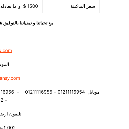
سعر الماكينة
1500 $ او ما يعادله بالجنيه المصرى
مع تحياتنا و تمنياتنا بالتوف
k.com
الموق
ansy.com
– 01211116962
تليفون ارضي 880056
002 كود مصر قبل الرقم