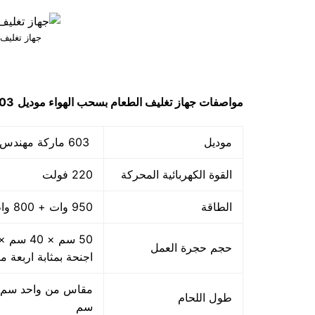
جهاز تغليف
مواصفات
جهاز تغليف الطعام بسحب الهواء
موديل
603 ماركة مهن
موديل
603 ماركة مهندس منسي
القوة الكهربائية المحركة
220 فولت
الطاقة
950 وات + 800 واط اللحام
حجم حجرة العمل
اجنحة بمثابة اربعة م
طول اللحام
سم