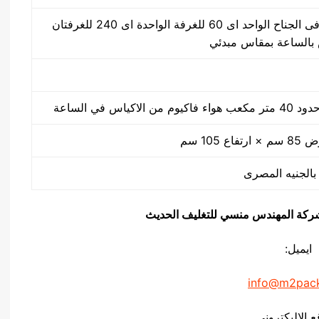
30 ضغطة بالدقيقة فى الجناح الواحد اى 60 للغرفة الواحدة اى 240 للغرفتان
كياس في الساعة
يق شركة المهندس منسي للتغليف الحديث
ايميل:
info@m2pac
ع الاليكتروني