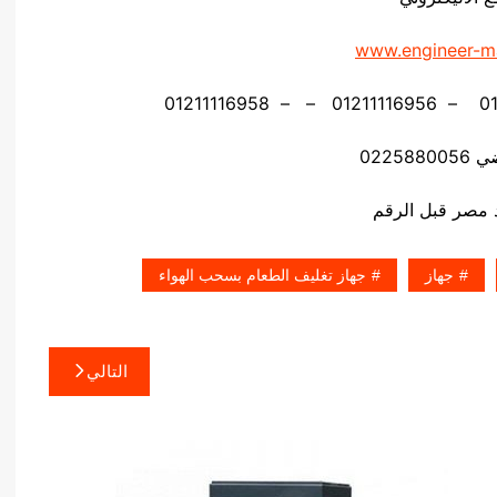
www.engineer-m
02258
جهاز
جهاز تغليف الطعام بسحب الهواء
التالي