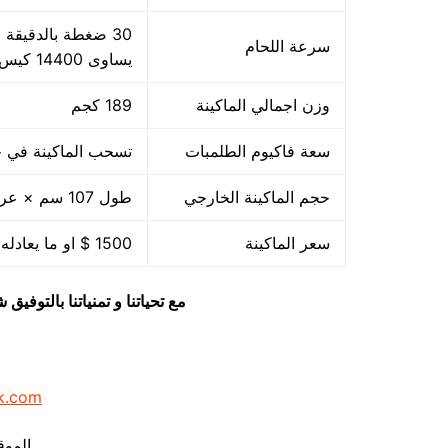
سرعة اللحام
يساوى 14400 كيس بالساعة بمقاس مبدئي
وزن اجمالي الماكينة
189 كجم
سعة فاكيوم الطلمبات
تسحب الماكينة في حدود 40 متر مكعب هواء فاكيوم من الا
حجم الماكينة الخارجي
طول 107 سم × عرض 85 سم × ارتفاع 105 سم
سعر الماكينة
1500 $ او ما يعادله بالجنيه المصرى
مع تحياتنا و تمنياتنا بالتوف
k.com
الموق