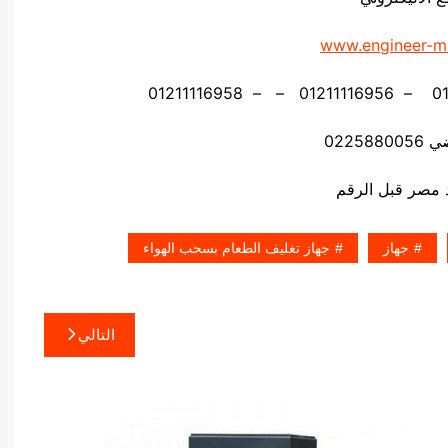
www.engineer-m
02258
جهاز
جهاز تغليف الطعام بسحب الهواء
التالي