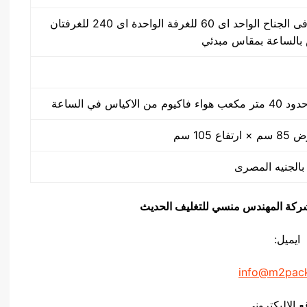
30 ضغطة بالدقيقة فى الجناح الواحد اى 60 للغرفة الواحدة اى 240 للغرفتان
كياس في الساعة
يق شركة المهندس منسي للتغليف الحديث
ايميل:
info@m2pac
ع الاليكتروني