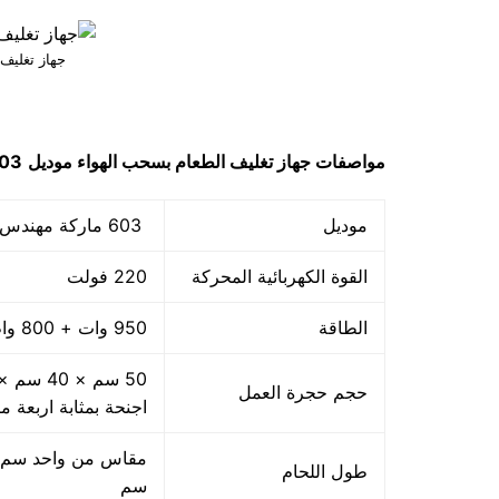
جهاز تغليف
مواصفات
جهاز تغليف الطعام بسحب الهواء
موديل
603 ماركة مهن
موديل
603 ماركة مهندس منسي
القوة الكهربائية المحركة
220 فولت
الطاقة
950 وات + 800 واط اللحام
حجم حجرة العمل
اجنحة بمثابة اربعة م
طول اللحام
سم