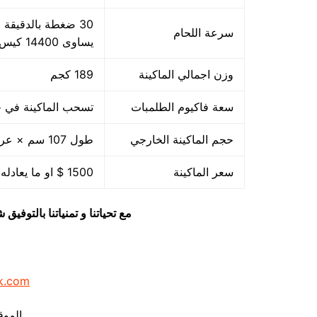
سرعة اللحام
يساوى 14400 كيس بالساعة بمقاس مبدئي
وزن اجمالي الماكينة
189 كجم
سعة فاكيوم الطلمبات
تسحب الماكينة في حدود 40 متر مكعب هواء فاكيوم من الا
حجم الماكينة الخارجي
طول 107 سم × عرض 85 سم × ارتفاع 105 سم
سعر الماكينة
1500 $ او ما يعادله بالجنيه المصرى
مع تحياتنا و تمنياتنا بالتوف
k.com
الموق