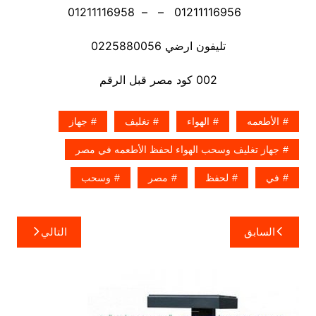
01211116956 – – 01211116958
تليفون ارضي 0225880056
002 كود مصر قبل الرقم
الأطعمه
الهواء
تغليف
جهاز
جهاز تغليف وسحب الهواء لحفظ الأطعمه في مصر
في
لحفظ
مصر
وسحب
تصفّح
السابق
التالي
المقالات