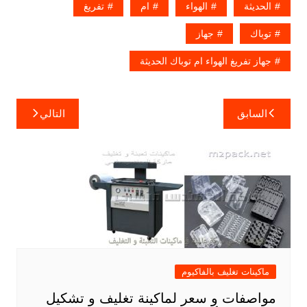
الحديثة
الهواء
ام
تفريغ
توباك
جهاز
جهاز تفريغ الهواء ام توباك الحديثة
تصفّح
السابق
التالي
المقالات
ماكينات تغليف بالفاكيوم
مواصفات و سعر لماكينة تغليف و تشكيل