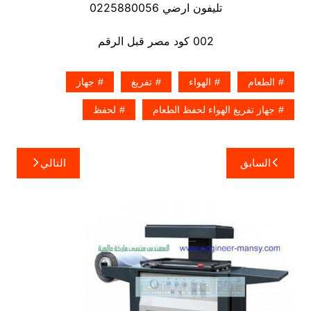
تليفون ارضي 0225880056
002 كود مصر قبل الرقم
الطعام
الهواء
تفريغ
جهاز
جهاز تفريغ الهواء لحفظ الطعام
لحفظ
تصفّح
السابق
التالي
المقالات