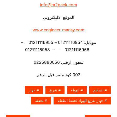
info@m2pack.com
الموقع الاليكتروني
www.engineer-mansy.com
موبايل: 01211116954 – 01211116955 –
01211116956 – – 01211116958
تليفون ارضي 0225880056
002 كود مصر قبل الرقم
الطعام
الهواء
تفريغ
جهاز
جهاز تفريغ الهواء لحفظ الطعام
لحفظ