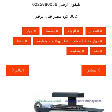
تليفون ارضي 0225880056
002 كود مصر قبل الرقم
الطعام
الهواء
بشفط
جهاز
جهاز حفظ الطعام بشفط الهواء منه وتغليفه
حفظ
منه
وتغليفه
تصفّح
السابق
التالي
المقالات