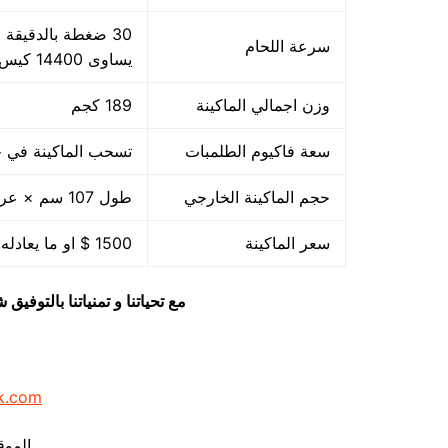
سرعة اللحام
يساوى 14400 كيس بالساعة بمقاس مبدئي
وزن اجمالي الماكينة
189 كجم
سعة فاكيوم الطلمبات
تسحب الماكينة في حدود 40 متر مكعب هواء فاكيوم من الا
حجم الماكينة الخارجي
طول 107 سم × عرض 85 سم × ارتفاع 105 سم
سعر الماكينة
1500 $ او ما يعادله بالجنيه المصرى
مع تحياتنا و تمنياتنا بالتوف
k.com
الموق