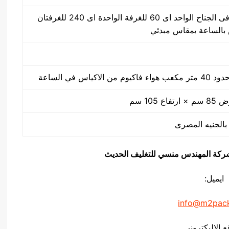
30 ضغطة بالدقيقة فى الجناح الواحد اى 60 للغرفة الواحدة اى 240 للغرفتان
كياس في الساعة
يق شركة المهندس منسي للتغليف الحديث
ايميل:
info@m2pac
ع الاليكتروني