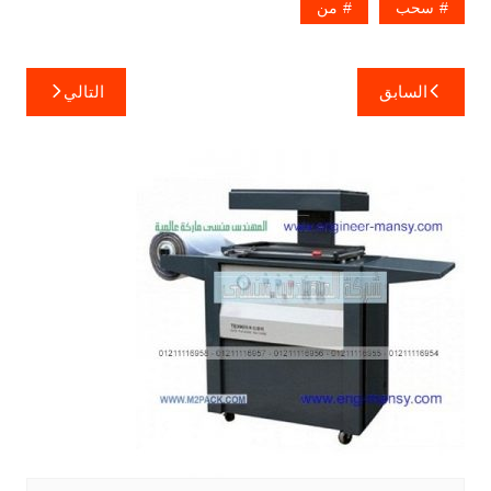
سحب
من
تصفّح
السابق
التالي
المقالات