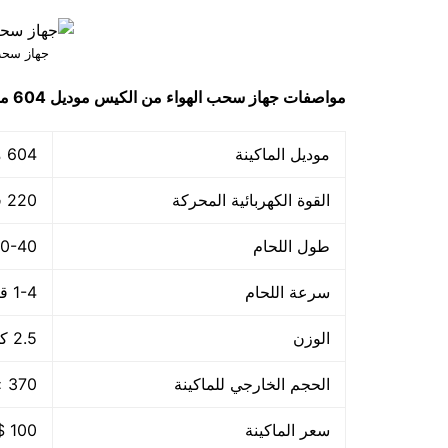
جهاز سحب
مواصفات
جهاز سحب الهواء من الكيس
موديل 604
ما
موديل الماكينة
604 ماركة مهندس منسي
القوة الكهربائية المحركة
220 فولت – 50هرتز
طول اللحام
30-40 م
سرعة اللحام
1-4 قطعة/الدقيقة
الوزن
2.5 كجم
الحجم الخارجي للماكينة
370 × 140 × 73 مم
سعر الماكينة
100 $ او ما يعادله بالجنيه المصرى