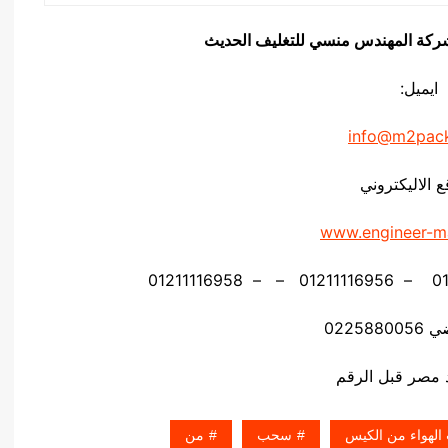
يق شركة المهندس منسي للتغليف الحديث
ايميل:
info@m2pac
ع الاليكتروني
www.engineer-m
02258
لهواء من الكيس
سحب
من