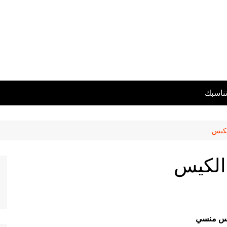
تناسبك
لكيس
الكيس
دس منسي