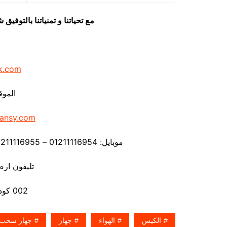
مع تحياتنا و تمنياتنا بالتوف
k.com
الموق
ansy.com
موبايل: 01211116954 – 01211116955 – 01211116956 – – 01211116958
تليفون ارضي 80056
002 كود مصر قبل الرقم
الكيس
الهواء
جهاز
جهاز سحب ا