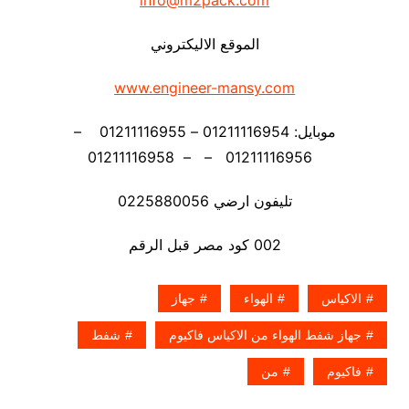
info@m2pack.com
الموقع الاليكتروني
www.engineer-mansy.com
موبايل: 01211116954 – 01211116955 –
01211116956 – – 01211116958
تليفون ارضي 0225880056
002 كود مصر قبل الرقم
الاكياس
الهواء
جهاز
جهاز شفط الهواء من الاكياس فاكيوم
شفط
فاكيوم
من