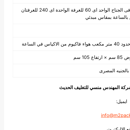
30 ضغطة بالدقيقة فى الجناح الواحد اى 60 للغرفة الواحدة اى 240 للغرفتان
كياس في الساعة
يق شركة المهندس منسي للتغليف الحديث
ايميل:
info@m2pac
ع الاليكتروني