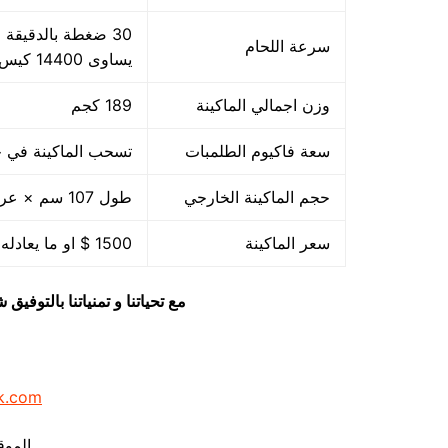
سرعة اللحام
يساوى 14400 كيس بالساعة بمقاس مبدئي
وزن اجمالي الماكينة
189 كجم
سعة فاكيوم الطلمبات
تسحب الماكينة في حدود 40 متر مكعب هواء فاكيوم من الا
حجم الماكينة الخارجي
طول 107 سم × عرض 85 سم × ارتفاع 105 سم
سعر الماكينة
1500 $ او ما يعادله بالجنيه المصرى
مع تحياتنا و تمنياتنا بالتوف
k.com
الموق