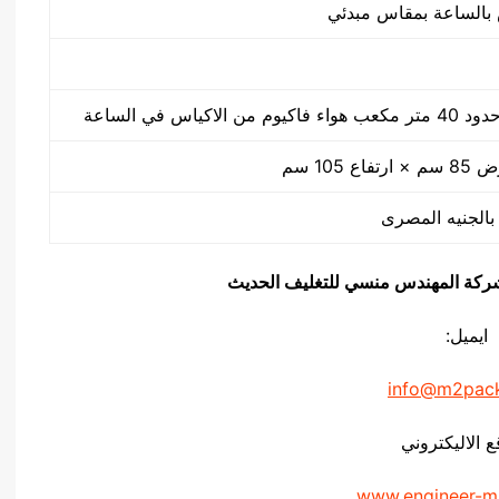
كياس في الساعة
يق شركة المهندس منسي للتغليف الحديث
ايميل:
info@m2pac
ع الاليكتروني
www.engineer-m