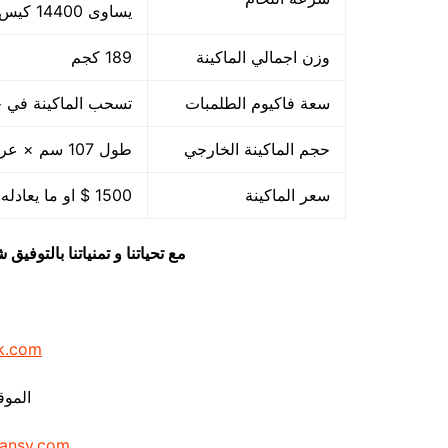
يساوى 14400 كيس بالساعة بمقاس مبدئي
وزن اجمالي الماكينة
189 كجم
سعة فاكيوم الطلمبات
تسحب الماكينة في حدود 40 متر مكعب هواء فاكيوم من الا
حجم الماكينة الخارجي
طول 107 سم × عرض 85 سم × ارتفاع 105 سم
سعر الماكينة
1500 $ او ما يعادله بالجنيه المصرى
مع تحياتنا و تمنياتنا بالتوف
k.com
الموق
ansy.com