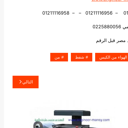
02258
لهواء من الكيس
شفط
من
التالي