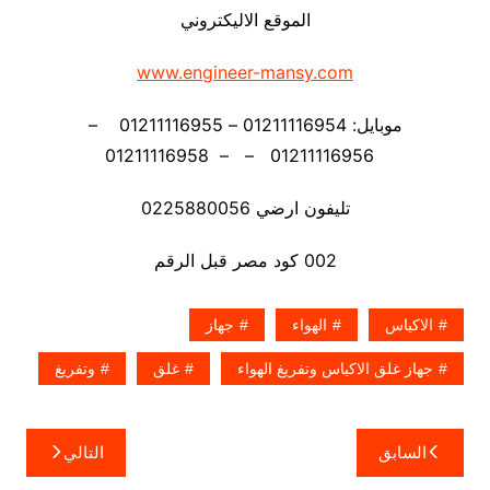
الموقع الاليكتروني
www.engineer-mansy.com
موبايل: 01211116954 – 01211116955 –
01211116956 – – 01211116958
تليفون ارضي 0225880056
002 كود مصر قبل الرقم
الاكياس
الهواء
جهاز
جهاز غلق الاكياس وتفريغ الهواء
غلق
وتفريغ
تصفّح
السابق
التالي
المقالات