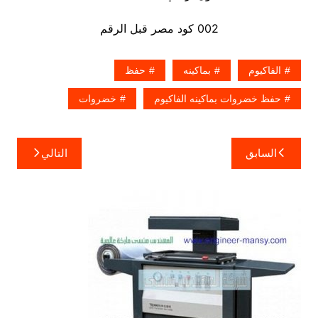
002 كود مصر قبل الرقم
الفاكيوم
بماكينه
حفظ
حفظ خضروات بماكينه الفاكيوم
خضروات
تصفّح
السابق
التالي
المقالات