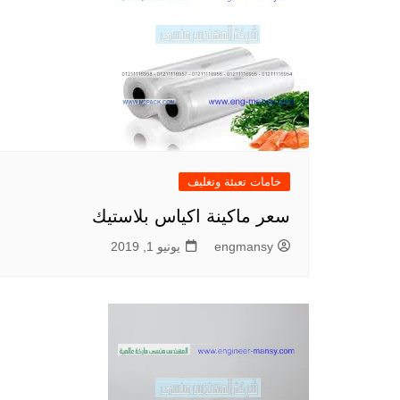
خامات تعبئة وتغليف
سعر ماكينة اكياس بلاستيك
engmansy
يونيو 1, 2019