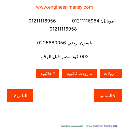
www.engineer-mansy.com
موبايل: 01211116954 – – 01211116956 – –
01211116958
تليفون ارضي 0225880056
002 كود مصر قبل الرقم
رولات
رولات فاكيوم
فاكيوم
تصفّح
السابق
التالي
المقالات