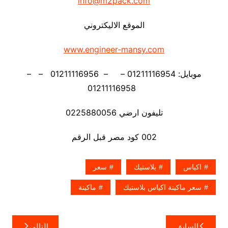
info@m2pack.com
الموقع الاليكتروني
www.engineer-mansy.com
موبايل: 01211116954 – – 01211116956 – –
01211116958
تليفون ارضي 0225880056
002 كود مصر قبل الرقم
اكياس
بلاستيك
سعر
سعر ماكينة اكياس بلاستيك
ماكينة
تصفّح
السابق
التالي