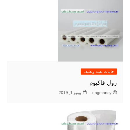
خامات تعبئة وتغليف
رول فاكيوم
engmansy
يونيو 1, 2019