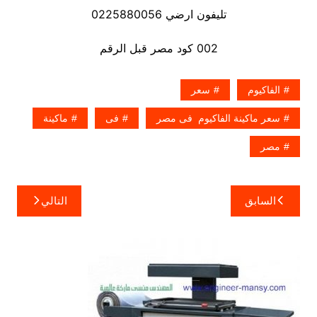
تليفون ارضي 0225880056
002 كود مصر قبل الرقم
الفاكيوم
سعر
سعر ماكينة الفاكيوم فى مصر
فى
ماكينة
مصر
تصفّح
السابق
التالي
المقالات