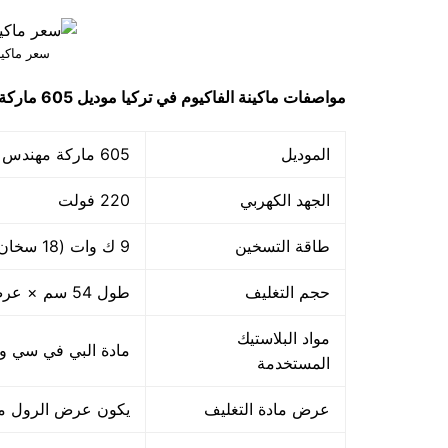
سعر ماكين
مواصفات
ماكينة الفاكيوم في تركيا
موديل 605 ماركة مهندس منسي
الموديل
605 ماركة مهندس منسي
الجهد الكهربي
220 فولت
طاقة التسخين
9 ك وات (18 سخان ×500 وات)
حجم التغليف
طول 54 سم × عرض 39 سم
مواد البلاستيك
مادة البي في سي والبي ا
المستخدمة
عرض مادة التغليف
يكون عرض الرول من 45