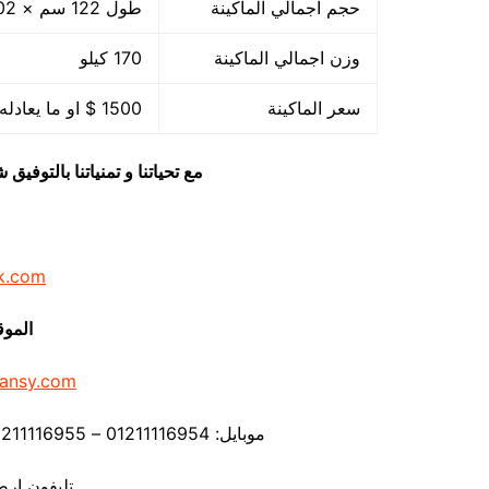
حجم اجمالي الماكينة
طول 122 سم × 102 سم عرض × 71 سم ارتفاع
وزن اجمالي الماكينة
170 كيلو
سعر الماكينة
1500 $ او ما يعادله بالجنيه المصرى
مع تحياتنا و تمنياتنا بالتوف
k.com
الموق
ansy.com
موبايل: 01211116954 – 01211116955 – 01211116956 – – 01211116958
تليفون ارضي 80056