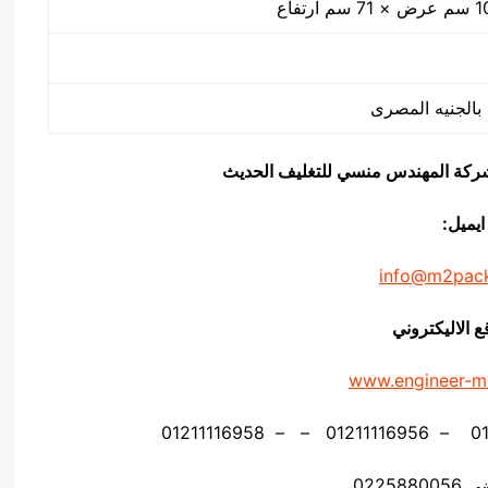
يق شركة المهندس منسي للتغليف الحديث
ايميل:
info@m2pac
ع الاليكتروني
www.engineer-m
02258