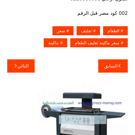
002 كود مصر قبل الرقم
الطعام
تغليف
سعر
سعر ماكينة تغليف الطعام
ماكينة
تصفّح
السابق
التالي
المقالات