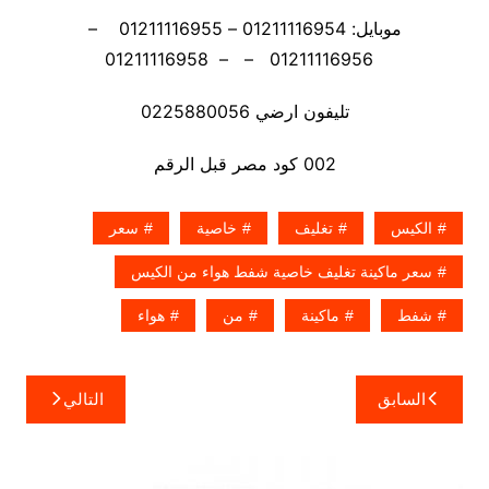
موبايل: 01211116954 – 01211116955 –
01211116956 – – 01211116958
تليفون ارضي 0225880056
002 كود مصر قبل الرقم
الكيس
تغليف
خاصية
سعر
سعر ماكينة تغليف خاصية شفط هواء من الكيس
شفط
ماكينة
من
هواء
تصفّح
السابق
التالي
المقالات