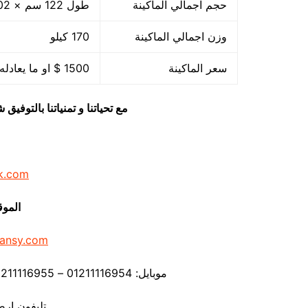
حجم اجمالي الماكينة
طول 122 سم × 102 سم عرض × 71 سم ارتفاع
وزن اجمالي الماكينة
170 كيلو
سعر الماكينة
1500 $ او ما يعادله بالجنيه المصرى
مع تحياتنا و تمنياتنا بالتوف
k.com
الموق
ansy.com
موبايل: 01211116954 – 01211116955 – 01211116956 – – 01211116958
تليفون ارضي 80056