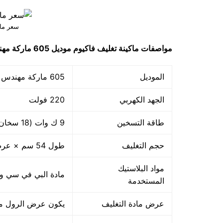
سعر ماك
مواصفات
ماكينة تغليف فاكيوم
موديل 605 ماركة مهندس منسي
الموديل
605 ماركة مهندس منسي
الجهد الكهربي
220 فولت
طاقة التسخين
9 ك وات (18 سخان ×500 وات)
حجم التغليف
طول 54 سم × عرض 39 سم
مواد البلاستيك
مادة البي في سي والبي ا
المستخدمة
عرض مادة التغليف
يكون عرض الرول من 45