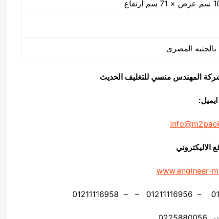
يق شركة المهندس منسي للتغليف الحديث
ايميل:
info@m2pac
ع الاليكتروني
www.engineer-m
02258