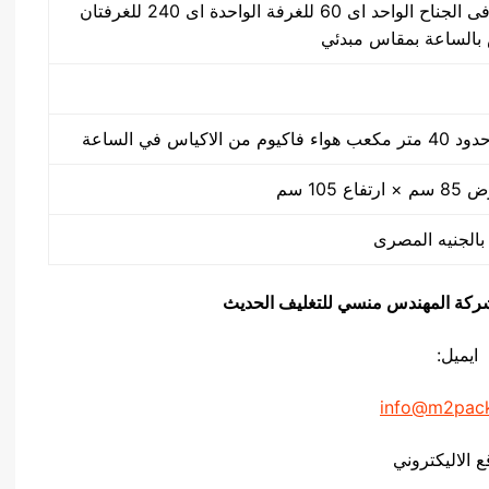
30 ضغطة بالدقيقة فى الجناح الواحد اى 60 للغرفة الواحدة اى 240 للغرفتان
كياس في الساعة
يق شركة المهندس منسي للتغليف الحديث
ايميل:
info@m2pac
ع الاليكتروني