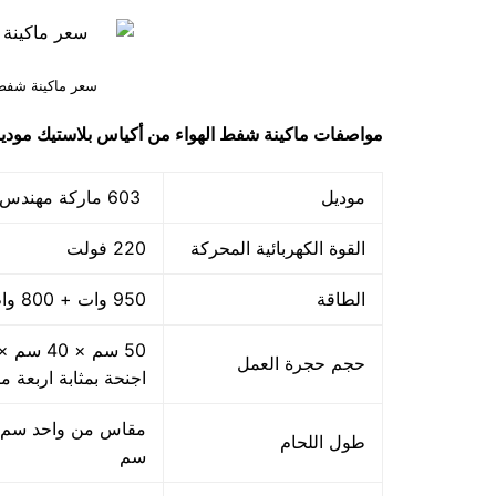
سعر ماكينة شفط 
مواصفات
ماكينة شفط الهواء من أكياس بلاستيك
مودي
موديل
603 ماركة مهندس منسي
القوة الكهربائية المحركة
220 فولت
الطاقة
950 وات + 800 واط اللحام
حجم حجرة العمل
اجنحة بمثابة اربعة م
طول اللحام
سم