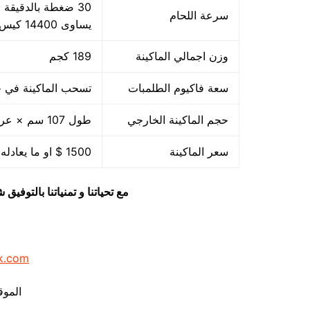
سرعة اللحام
يساوى 14400 كيس بالساعة بمقاس مبدئي
وزن اجمالي الماكينة
189 كجم
سعة فاكيوم الطلمبات
تسحب الماكينة في حدود 40 متر مكعب هواء فاكيوم من الا
حجم الماكينة الخارجي
طول 107 سم × عرض 85 سم × ارتفاع 105 سم
سعر الماكينة
1500 $ او ما يعادله بالجنيه المصرى
مع تحياتنا و تمنياتنا بالتوف
k.com
الموق